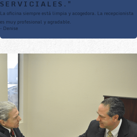
SERVICIALES."
La oficina siempre está limpia y acogedora. La recepcionista
es muy profesional y agradable.
- Denise