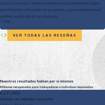
Les diría a otros si están buscando ayuda profesional legal,
que Rancaño y Rancaño me ayudaron y que probablemente
puedan ayudarlos en su situación.
- Jose
VER TODAS LAS RESEÑAS
Nuestros resultados hablan por sí mismos
Millones recuperados para trabajadores e individuos lesionados
$ 171,000
Colisión de vehículos de motor
Uribe v. Coit Farms