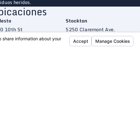
iduos heridos.
bicaciones
esto
Stockton
0 10th St
5250 Claremont Ave.
te C
Stockton, CA 95207
esto, CA 95354
Mapa Y Direcciones
a Y Direcciones
(209) 255-6849
9) 255-6760
ramento
 Capitol Mall
te 232
ramento, CA 95814
a Y Direcciones
6) 884-6554