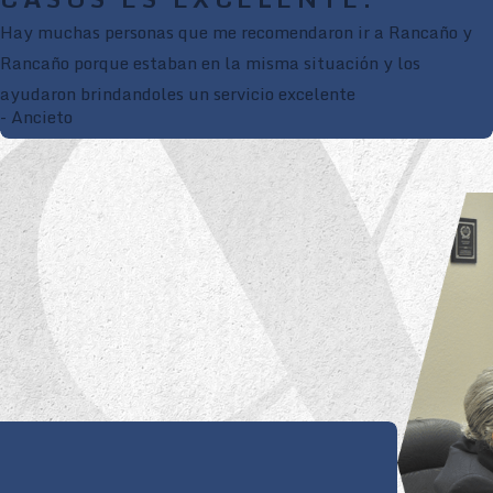
Hay muchas personas que me recomendaron ir a Rancaño y
Rancaño porque estaban en la misma situación y los
ayudaron brindandoles un servicio excelente
- Ancieto