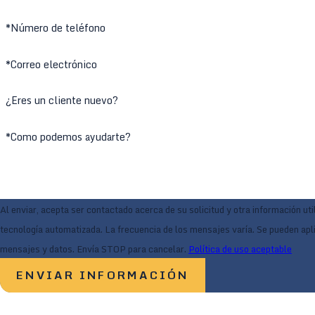
*Número de teléfono
*Correo electrónico
¿Eres un cliente nuevo?
*Como podemos ayudarte?
Al enviar, acepta ser contactado acerca de su solicitud y otra información uti
tecnología automatizada. La frecuencia de los mensajes varía. Se pueden apli
mensajes y datos. Envía STOP para cancelar.
Política de uso aceptable
ENVIAR INFORMACIÓN