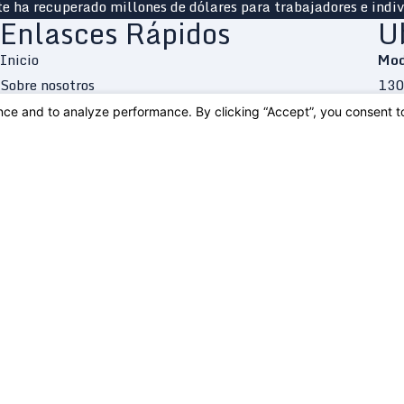
e ha recuperado millones de dólares para trabajadores e indiv
Enlasces Rápidos
U
Inicio
Mod
Sobre nosotros
130
Compensación de trabajadores
Sui
Lesiones personales
Mod
Contáctenos
Map
In English
(20
Sac
455
Sui
Sac
Map
(91
 this site should be taken as legal advice for any individual case or situation.
te, an attorney-client relationship.