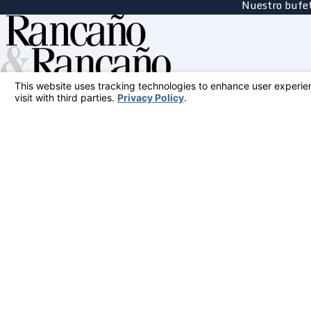
Nuestro bufet
Contacto
888-859-7022
Síganos
The information on this website is for general information purposes only. Nothing on
This information is not intended to create, and receipt or viewing does not constitu
© 2026 All Rights Reserved.
Your Privacy Choices