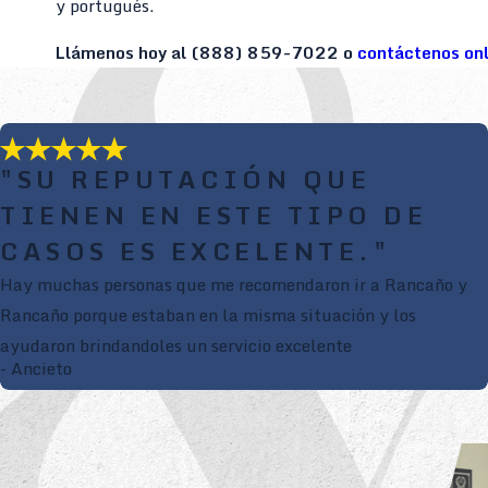
y portugués.
Llámenos hoy al
(888) 859-7022
o
contáctenos onl
"SU REPUTACIÓN QUE
TIENEN EN ESTE TIPO DE
CASOS ES EXCELENTE."
Hay muchas personas que me recomendaron ir a Rancaño y
Rancaño porque estaban en la misma situación y los
ayudaron brindandoles un servicio excelente
- Ancieto