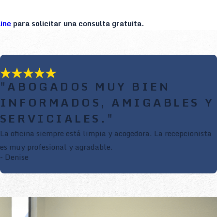
ine
para solicitar una consulta gratuita.
"ABOGADOS MUY BIEN
INFORMADOS, AMIGABLES Y
SERVICIALES."
La oficina siempre está limpia y acogedora. La recepcionista
es muy profesional y agradable.
- Denise