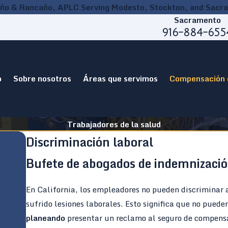
ño & Rancaño, APLC Serving Modesto, Stockton, and Sacr
Sacramento
916-884-655
o
Sobre nosotros
Áreas que servimos
Compensación 
Trabajadores de la salud
Discriminación laboral
Bufete de abogados de indemnizació
En California, los empleadores no pueden discriminar 
sufrido lesiones laborales. Esto significa que no puede
planeando
presentar un reclamo al seguro de compensac