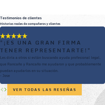
Testimonios de clientes
Historias reales de compañeros y clientes
"¡ES UNA GRAN FIRMA
TENER REPRESENTARTE!"
Les diría a otros si están buscando ayuda profesional legal,
que Rancaño y Rancaño me ayudaron y que probablemente
puedan ayudarlos en su situación.
- Jose
VER TODAS LAS RESEÑAS